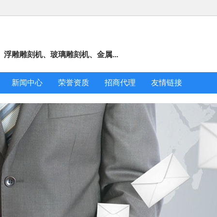
浮雕雕刻机、玻璃雕刻机、金属...
新闻中心
荣誉资质
招商代理
友情链接